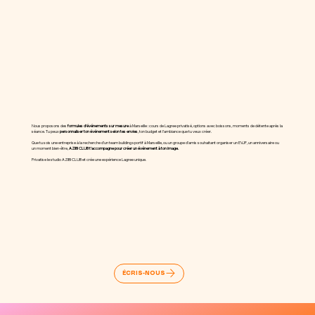
Nous proposons des
formules d’événements sur mesure
à Marseille : cours de Lagree privatisé, options avec boissons, moments de détente après la
séance. Tu peux
personnaliser ton événement selon tes envies
, ton budget et l’ambiance que tu veux créer.
Que tu sois une entreprise à la recherche d’un team building sportif à Marseille, ou un groupe d’amis souhaitant organiser un EVJF, un anniversaire ou
un moment bien-être,
AZIBI CLUB t’accompagne pour créer un événement à ton image.
Privatise le studio AZIBI CLUB et crée une expérience Lagree unique.
ÉCRIS-NOUS