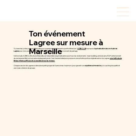
Ton événement
Lagree sur mesure à
Marseille
Tu cherches un lieu original à Marseille pour organiser un événement sportif et lifestyle ?
AZIBI CLUB
te propose
la privatisation de son studio de
Lagree
pour vivre une expérience unique, alliant fitness, bien-être et moment de partage.
Notre studio AZIBI CLUB, situé à Marseille, est disponible à la privatisation pour tous tes événements : team building, anniversaire, EVJF (enterrement
de vie de jeune fille) ou tout autre événement privé. C’est l’endroit idéal pour proposer une activité sportive originale autour du Lagree,
une méthode de
fitness intense, efficace et accessible à tous les niveaux.
Chaque session de Lagree se déroule en petit groupe de 9 personnes maximum, pour garantir une
expérience immersive
, un coaching de qualité et
une vraie cohésion de groupe.