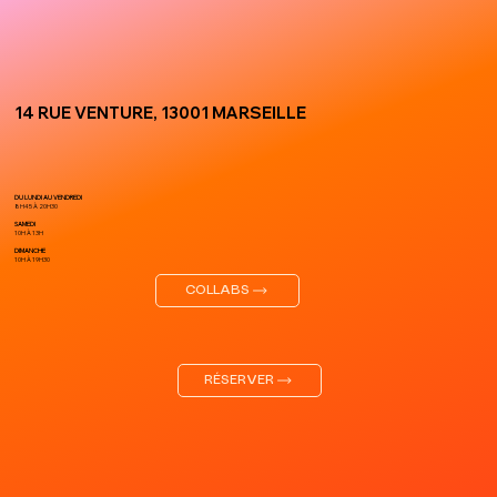
14 RUE VENTURE, 13001 MARSEILLE
DU LUNDI AU VENDREDI
8H45 À 20H30
SAMEDI
10H À 13H
DIMANCHE
10H À 19H30
COLLABS
RÉSERVER